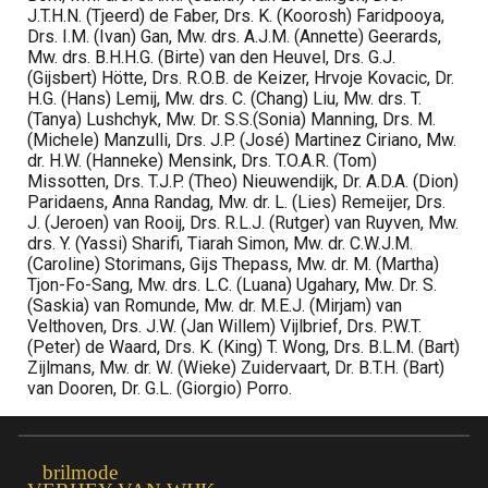
J.T.H.N. (Tjeerd) de Faber, Drs. K. (Koorosh) Faridpooya,
Drs. I.M. (Ivan) Gan, Mw. drs. A.J.M. (Annette) Geerards,
Mw. drs. B.H.H.G. (Birte) van den Heuvel, Drs. G.J.
(Gijsbert) Hötte, Drs. R.O.B. de Keizer, Hrvoje Kovacic, Dr.
H.G. (Hans) Lemij, Mw. drs. C. (Chang) Liu, Mw. drs. T.
(Tanya) Lushchyk, Mw. Dr. S.S.(Sonia) Manning, Drs. M.
(Michele) Manzulli, Drs. J.P. (José) Martinez Ciriano, Mw.
dr. H.W. (Hanneke) Mensink, Drs. T.O.A.R. (Tom)
Missotten, Drs. T.J.P. (Theo) Nieuwendijk, Dr. A.D.A. (Dion)
Paridaens, Anna Randag, Mw. dr. L. (Lies) Remeijer, Drs.
J. (Jeroen) van Rooij, Drs. R.L.J. (Rutger) van Ruyven, Mw.
drs. Y. (Yassi) Sharifi, Tiarah Simon, Mw. dr. C.W.J.M.
(Caroline) Storimans, Gijs Thepass, Mw. dr. M. (Martha)
Tjon-Fo-Sang, Mw. drs. L.C. (Luana) Ugahary, Mw. Dr. S.
(Saskia) van Romunde, Mw. dr. M.E.J. (Mirjam) van
Velthoven, Drs. J.W. (Jan Willem) Vijlbrief, Drs. P.W.T.
(Peter) de Waard, Drs. K. (King) T. Wong, Drs. B.L.M. (Bart)
Zijlmans, Mw. dr. W. (Wieke) Zuidervaart, Dr. B.T.H. (Bart)
van Dooren, Dr. G.L. (Giorgio) Porro.
brilmode