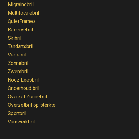
Migrainebril
Multifocalebril
QuietFrames
Reservebril
Skibril
Tandartsbril
Vertebril
Zonnebril
Zwembril
Nooz Leesbril
Onderhoud bril
Overzet Zonnebril
Overzetbril op sterkte
Sportbril
Vuurwerkbril