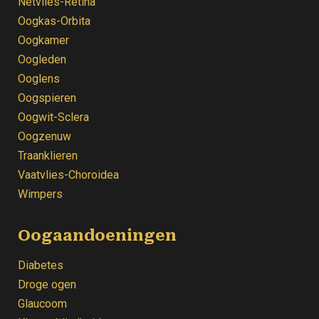
Netvlies-Retina
Oogkas-Orbita
Oogkamer
Oogleden
Ooglens
Oogspieren
Oogwit-Sclera
Oogzenuw
Traanklieren
Vaatvlies-Choroidea
Wimpers
Oogaandoeningen
Diabetes
Droge ogen
Glaucoom