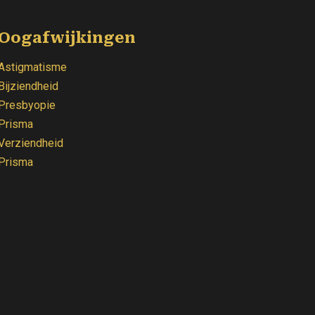
Oogafwijkingen
Astigmatisme
Bijziendheid
Presbyopie
Prisma
Verziendheid
Prisma