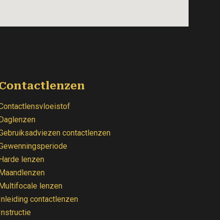
Contactlenzen
Contactlensvloeistof
Daglenzen
Gebruiksadviezen contactlenzen
Gewenningsperiode
Harde lenzen
Maandlenzen
Multifocale lenzen
Inleiding contactlenzen
Instructie