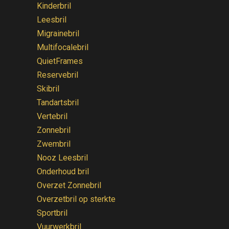
Kinderbril
Leesbril
Migrainebril
Multifocalebril
QuietFrames
Reservebril
Skibril
Tandartsbril
Vertebril
Zonnebril
Zwembril
Nooz Leesbril
Onderhoud bril
Overzet Zonnebril
Overzetbril op sterkte
Sportbril
Vuurwerkbril