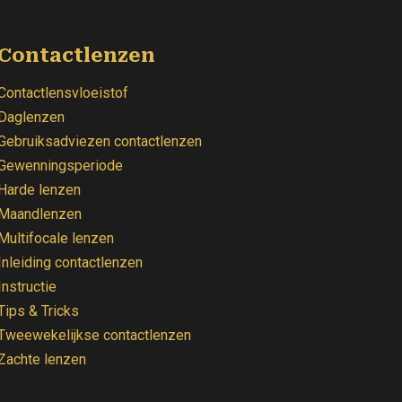
Contactlenzen
Contactlensvloeistof
Daglenzen
Gebruiksadviezen contactlenzen
Gewenningsperiode
Harde lenzen
Maandlenzen
Multifocale lenzen
Inleiding contactlenzen
Instructie
Tips & Tricks
Tweewekelijkse contactlenzen
Zachte lenzen