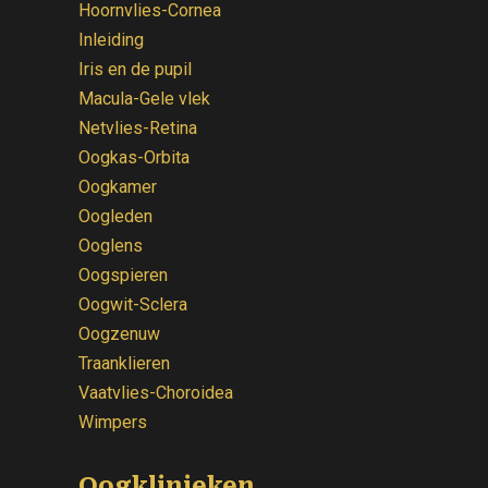
Hoornvlies-Cornea
Inleiding
Iris en de pupil
Macula-Gele vlek
Netvlies-Retina
Oogkas-Orbita
Oogkamer
Oogleden
Ooglens
Oogspieren
Oogwit-Sclera
Oogzenuw
Traanklieren
Vaatvlies-Choroidea
Wimpers
Oogklinieken