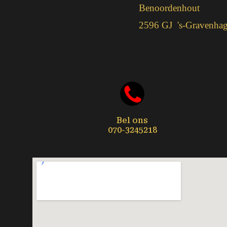
Benoordenhout
2596 GJ 's-Gravenha
Bel ons
070-3245218