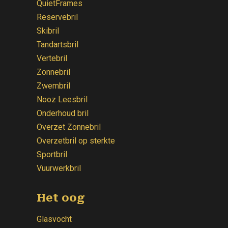
QuietFrames
Reservebril
Skibril
Tandartsbril
Vertebril
Zonnebril
Zwembril
Nooz Leesbril
Onderhoud bril
Overzet Zonnebril
Overzetbril op sterkte
Sportbril
Vuurwerkbril
Het oog
Glasvocht