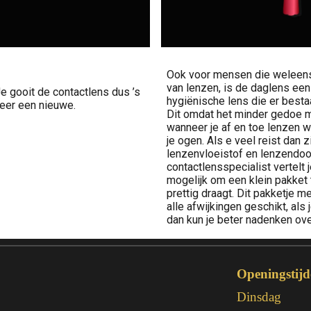
Ook voor mensen die weleens 
van lenzen, is de daglens ee
e gooit de contactlens dus ’s
hygiënische lens die er besta
eer een nieuwe.
Dit omdat het minder gedoe m
wanneer je af en toe lenzen wi
je ogen. Als e veel reist dan 
lenzenvloeistof en lenzendo
contactlensspecialist vertelt 
mogelijk om een klein pakket 
prettig draagt. Dit pakketje me
alle afwijkingen geschikt, als 
dan kun je beter nadenken o
Openingstijd
Dinsdag
,