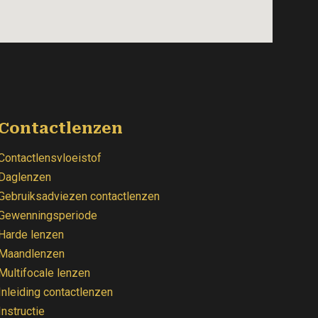
Contactlenzen
Contactlensvloeistof
Daglenzen
Gebruiksadviezen contactlenzen
Gewenningsperiode
Harde lenzen
Maandlenzen
Multifocale lenzen
Inleiding contactlenzen
Instructie