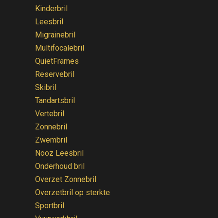
Kinderbril
Leesbril
Migrainebril
Multifocalebril
QuietFrames
Reservebril
Skibril
Tandartsbril
Vertebril
Zonnebril
Zwembril
Nooz Leesbril
Onderhoud bril
Overzet Zonnebril
Overzetbril op sterkte
Sportbril