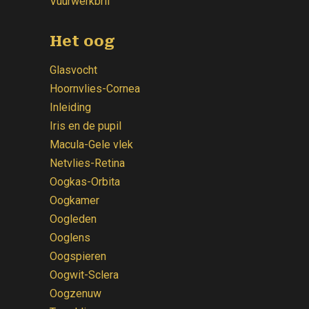
Vuurwerkbril
Het oog
Glasvocht
Hoornvlies-Cornea
Inleiding
Iris en de pupil
Macula-Gele vlek
Netvlies-Retina
Oogkas-Orbita
Oogkamer
Oogleden
Ooglens
Oogspieren
Oogwit-Sclera
Oogzenuw