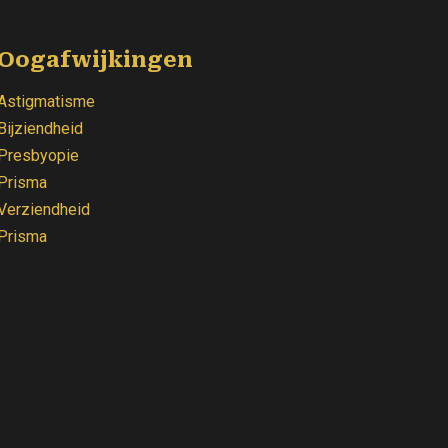
Oogafwijkingen
Astigmatisme
Bijziendheid
Presbyopie
Prisma
Verziendheid
Prisma