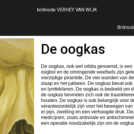
brilmode VERHEY VAN WIJK
ip to main content
Skip to navigat
Brilmod
De oogkas
De oogkas, ook wel orbita genoemd, is een 
oogbol en de omringende weefsels zijn gel
vierzijdige piramide. De vier wanden van de
slaap en het jukbeen. De oogkas bevat ook
en lymfeklieren. De oogkas is bedoeld om 
de oogkas bevinden zich ook de traanklieren
houden. De oogkas is ook belangrijk voor 
verantwoordelijk zijn voor het bewegen van 
er pijn, zwelling en een verhoogde druk.
medicijnen, zoals antivirale en antischimmel
een operatie noodzakelijk zijn om de oogkas