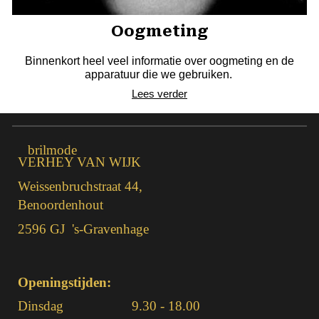
Oogmeting
Binnenkort heel veel informatie over oogmeting en de
apparatuur die we gebruiken.
Lees verder
brilmode
VERHEY VAN WIJK
Weissenbruchstraat 44,
Benoordenhout
2596 GJ 's-Gravenhage
Openingstijden:
Dinsdag
9.30 - 18.00